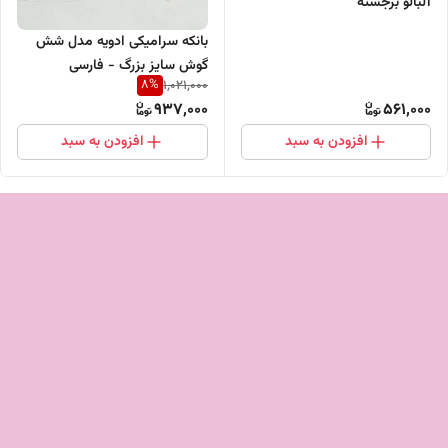
آلبالو برجسته
بانکه سرامیکی ادویه مدل شش
گوش سایز بزرگ - فارسی
8
%
1,021,000
937,000
561,000
افزودن به سبد
افزودن به سبد