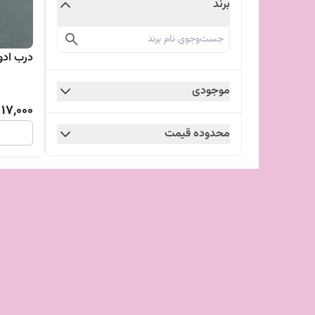
برند
درب ادو
موجودی
17,000
محدوده قیمت