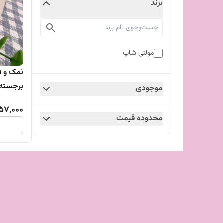
برند
مولتی شاپ
نمک و ف
برجسته
موجودی
57,000
محدوده قیمت