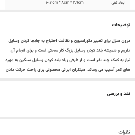
ابعاد کفی
10.3cm * 8cm * 2.9cm
تنوع رنگبندی
ندارد
توضیحات
تحمل وزن
150 تا 200 کیلوگرم
درون منزل برای تغییر دکوراسیون و نظافت احتیاج به جابجا کردن وسایل
داریم و همیشه بلند کردن وسایل بزرگ کار سختی است و برای انجام آن
نیاز به کمک چند نفر است و از طرفی زیاد بلند کردن وسایل سنگین به مهره
های کمر آسیب می رساند. مبتکران ایرانی محصولی برای راحت حرکت دادن
وسایل سنگین بدون اینکه به سلامتی آسیبی برساند تولید کرده اند که نام
آن گجت جابجایی اجسام سنگین است. این محصول به نام های مختلفی
نقد و بررسی
معروف است و به آن جک جابجایی وسایل منزل، چرخ جابجایی وسایل
خونه و آسان بر حمل هم می گویند. گجت جابجایی وسیله ای بسیار
کاربردی است که وجود آن در هر منزلی ضروری است زیرا توسط آن میتوان
ماشین لباسشویی، ماشین ظرفشویی، یخچال، انواع کمد، بوفه و … را بدون
نظرات