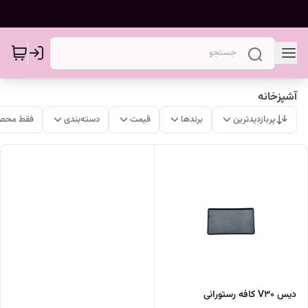
آشپزخانه
پربازدیدترین
برندها
قیمت
دسته‌بندی
فقط محصو
دیس V30 کافه رستورانی