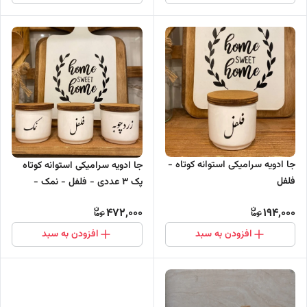
جا ادویه سرامیکی استوانه کوتاه -
جا ادویه سرامیکی استوانه کوتاه
فلفل
پک 3 عددی - فلفل - نمک -
زردچوبه
472,000
194,000
افزودن به سبد
افزودن به سبد