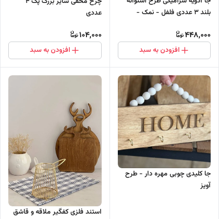
جا ادویه سرامیکی طرح استوانه
چرخ مخفی سایز بزرگ پک 4
بلند 3 عددی فلفل - نمک -
عددی
زردچوبه
104,000
448,000
افزودن به سبد
افزودن به سبد
جا کلیدی چوبی مهره دار - طرح
آویز
استند فلزی کفگیر ملاقه و قاشق