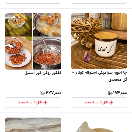
جا ادویه سرامیکی استوانه کوتاه -
کفگیر روغن گیر استیل
گل محمدی
227,000
194,000
افزودن به سبد
افزودن به سبد