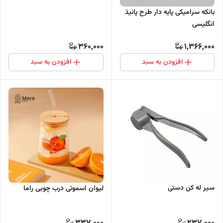
بانکه سرامیکی پایه دار طرح پانیذ
انگلیسی
360,000
1,366,000
افزودن به سبد
افزودن به سبد
سیر له کن دستی
لیوان اسموتی درب چوبی راما