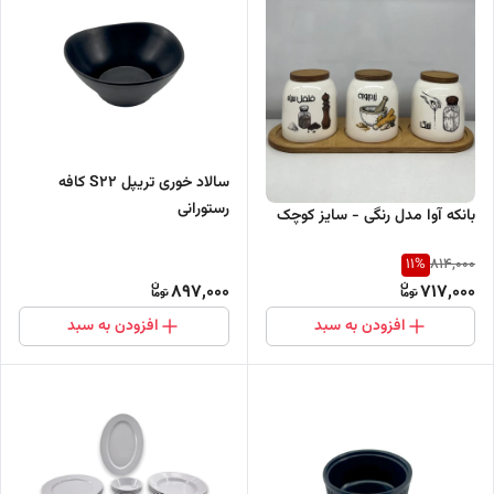
سالاد خوری تریپل S22 کافه
رستورانی
بانکه آوا مدل رنگی - سایز کوچک
11
%
814,000
897,000
717,000
افزودن به سبد
افزودن به سبد