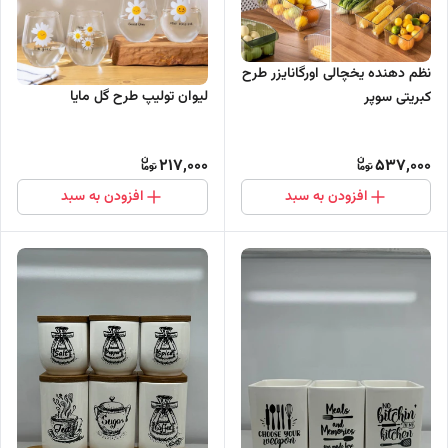
نظم دهنده یخچالی اورگانایزر طرح
لیوان تولیپ طرح گل مایا
کبریتی سوپر
217,000
537,000
افزودن به سبد
افزودن به سبد