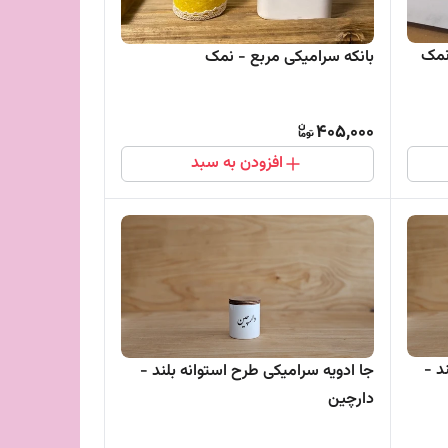
نمک
بانکه سرامیکی مربع - نمک
405,000
افزودن به سبد
د -
جا ادویه سرامیکی طرح استوانه بلند -
دارچین