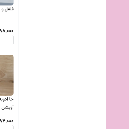
فلفل و 
88,000
جا ادویه
آویشن
84,000