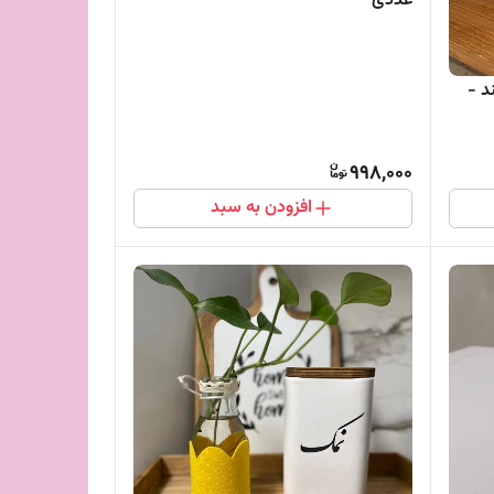
عددی
د -
998,000
افزودن به سبد