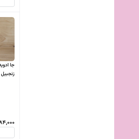
جا ادویه
زنجبیل
84,000