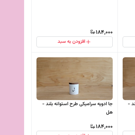
184,000
افزودن به سبد
د -
جا ادویه سرامیکی طرح استوانه بلند -
هل
184,000