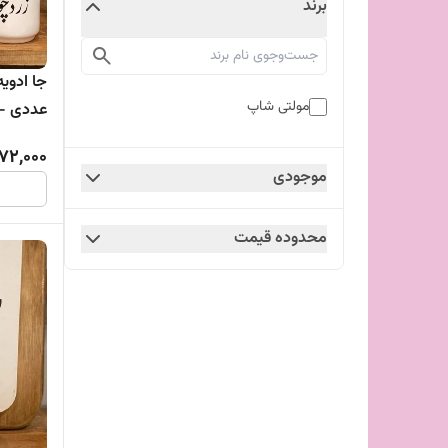
برند
مولتی شاپ
عددی - فلفل - ن
72,000
موجودی
محدوده قیمت