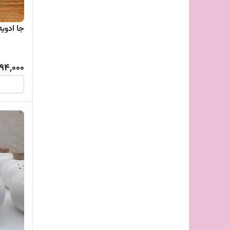
جا ادوی
194,000