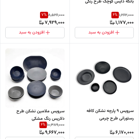
بانکه دایس کوچک طرح رنگی
7
%
6
%
8,526,000
1,262,000
7,929,000
1,177,000
افزودن به سبد
افزودن به سبد
سرویس ۹ پارچه نشکن کافه
سرویس ملامین نشکن طرح
رستورانی طرح چرمی
دلاریس رنگ مشکی
6
%
10,389,000
9,667,000
6,170,000