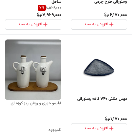
رستورانی طرح چرمی
ساحل
7
%
8,526,000
7,929,000
6,170,000
افزودن به سبد
افزودن به سبد
دیس مثلثی V40 کافه رستورانی
آبلیمو خوری و روغن ریز کوزه ای
1,170,000
افزودن به سبد
ناموجود