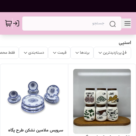
اسنپی
پربازدیدترین
برندها
قیمت
دسته‌بندی
فقط محصو
سرویس ملامین نشکن طرح پگاه