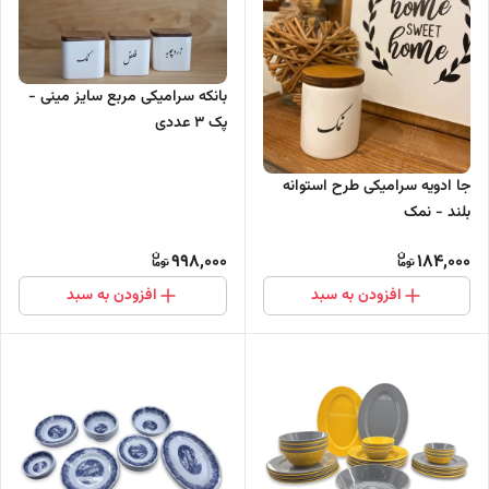
بانکه سرامیکی مربع سایز مینی -
پک 3 عددی
جا ادویه سرامیکی طرح استوانه
بلند - نمک
998,000
184,000
افزودن به سبد
افزودن به سبد