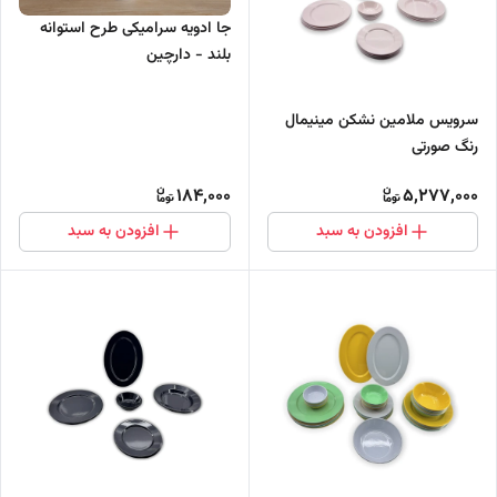
جا ادویه سرامیکی طرح استوانه
بلند - دارچین
سرویس ملامین نشکن مینیمال
رنگ صورتی
184,000
5,277,000
افزودن به سبد
افزودن به سبد