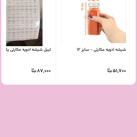
شیشه ادویه مکارتی - سایز 12
لیبل شیشه ادویه مکارتی پک 45 عددی
87,000
51,700