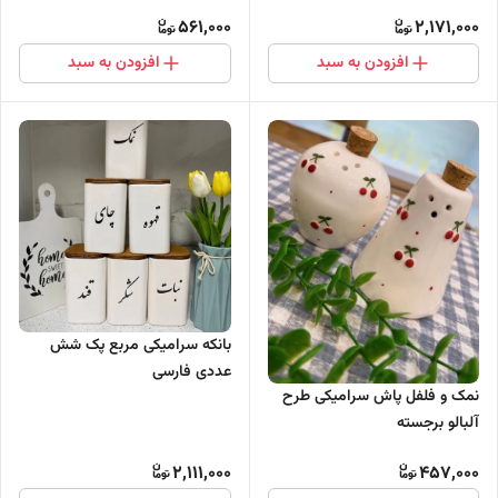
561,000
2,171,000
افزودن به سبد
افزودن به سبد
بانکه سرامیکی مربع پک شش
عددی فارسی
نمک و فلفل پاش سرامیکی طرح
آلبالو برجسته
2,111,000
457,000