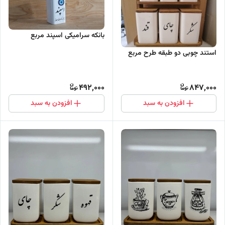
بانکه سرامیکی اسپند مربع
استند چوبی دو طبقه طرح مربع
492,000
847,000
افزودن به سبد
افزودن به سبد