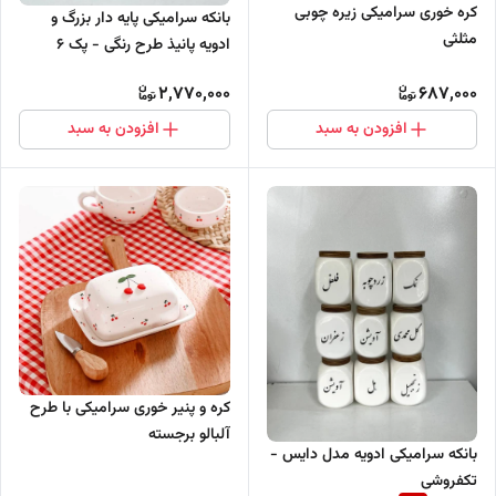
کره خوری سرامیکی زیره چوبی
بانکه سرامیکی پایه دار بزرگ و
مثلثی
ادویه پانیذ طرح رنگی - پک 6
عددی
2,770,000
687,000
افزودن به سبد
افزودن به سبد
کره و پنیر خوری سرامیکی با طرح
آلبالو برجسته
بانکه سرامیکی ادویه مدل دایس -
تکفروشی