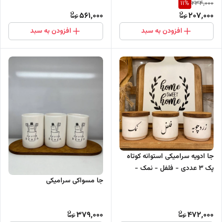
11
%
234,000
561,000
207,000
افزودن به سبد
افزودن به سبد
جا ادویه سرامیکی استوانه کوتاه
پک 3 عددی - فلفل - نمک -
زردچوبه
جا مسواکی سرامیکی
379,000
472,000