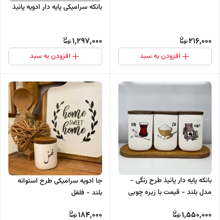
بانکه سرامیکی پایه دار ادویه پانیذ
1,297,000
216,000
افزودن به سبد
افزودن به سبد
بانکه پایه دار پانیذ طرح رنگی -
جا ادویه سرامیکی طرح استوانه
مدل بلند - قیمت با زیره چوبی
بلند - فلفل
184,000
1,550,000