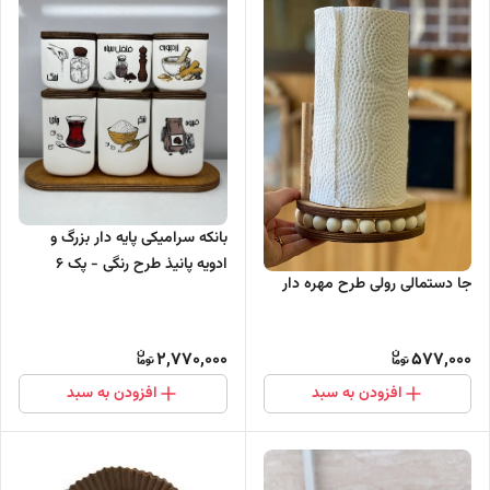
بانکه سرامیکی پایه دار بزرگ و
ادویه پانیذ طرح رنگی - پک 6
جا دستمالی رولی طرح مهره دار
عددی
2,770,000
577,000
افزودن به سبد
افزودن به سبد