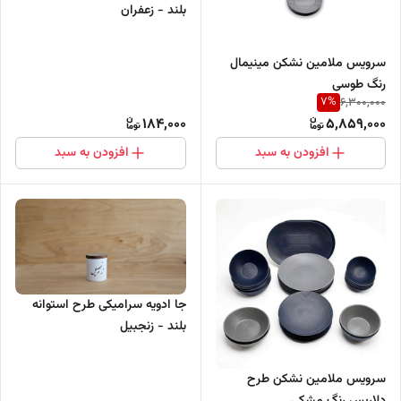
بلند - زعفران
سرویس ملامین نشکن مینیمال
رنگ طوسی
7
%
6,300,000
184,000
5,859,000
افزودن به سبد
افزودن به سبد
جا ادویه سرامیکی طرح استوانه
بلند - زنجبیل
سرویس ملامین نشکن طرح
دلاریس رنگ مشکی