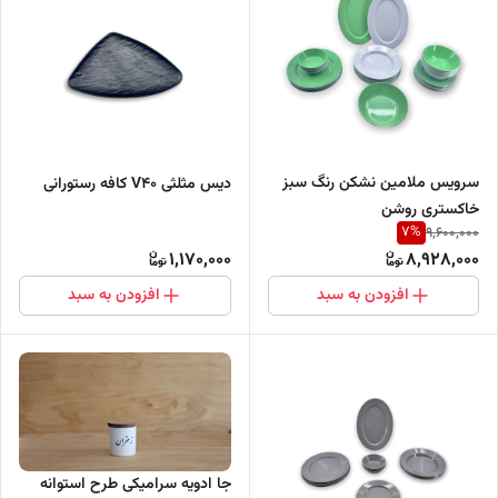
سرویس ملامین نشکن رنگ سبز
دیس مثلثی V40 کافه رستورانی
خاکستری روشن
7
%
9,600,000
1,170,000
8,928,000
افزودن به سبد
افزودن به سبد
جا ادویه سرامیکی طرح استوانه