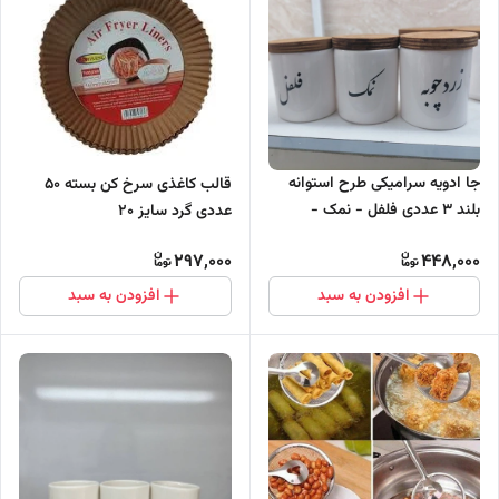
جا ادویه سرامیکی طرح استوانه
قالب کاغذی سرخ کن بسته 50
بلند 3 عددی فلفل - نمک -
عددی گرد سایز 20
زردچوبه
297,000
448,000
افزودن به سبد
افزودن به سبد