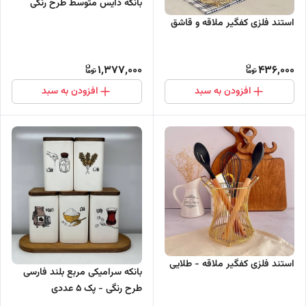
بانکه دایس‌ متوسط طرح رنگی
استند فلزی کفگیر ملاقه و قاشق
1,377,000
436,000
افزودن به سبد
افزودن به سبد
استند فلزی کفگیر ملاقه - طلایی
بانکه سرامیکی مربع بلند فارسی
طرح رنگی - پک 5 عددی