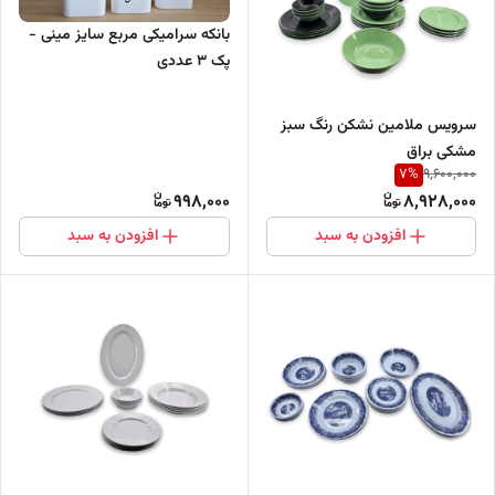
بانکه سرامیکی مربع سایز مینی -
پک 3 عددی
سرویس ملامین نشکن رنگ سبز
مشکی براق
7
%
9,600,000
998,000
8,928,000
افزودن به سبد
افزودن به سبد