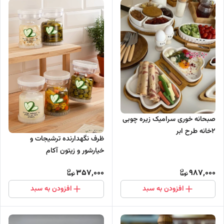
صبحانه خوری سرامیک زیره چوبی
۲خانه طرح ابر
ظرف نگهدارنده ترشیجات و
خیارشور و زیتون آکام
357,000
987,000
افزودن به سبد
افزودن به سبد