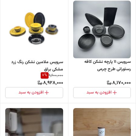
سرویس ۱۱ پارچه نشکن کافه
سرویس ملامین نشکن رنگ زرد
رستورانی طرح چرمی
مشکی براق
7
%
9,600,000
8,928,000
8,170,000
افزودن به سبد
افزودن به سبد