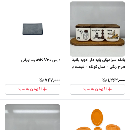
بانکه سرامیکی پایه دار ادویه پانیذ
دیس V30 کافه رستورانی
طرح رنگی - مدل کوتاه - قیمت با
زیره چوبی
747,000
1,262,000
افزودن به سبد
افزودن به سبد