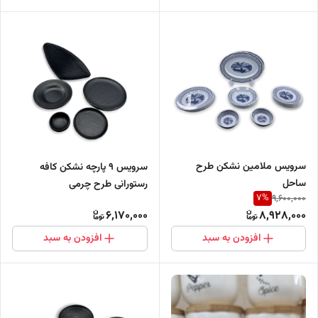
سرویس ملامین نشکن طرح
سرویس ۹ پارچه نشکن کافه
ساحل
رستورانی طرح چرمی
7
%
9,600,000
6,170,000
8,928,000
افزودن به سبد
افزودن به سبد