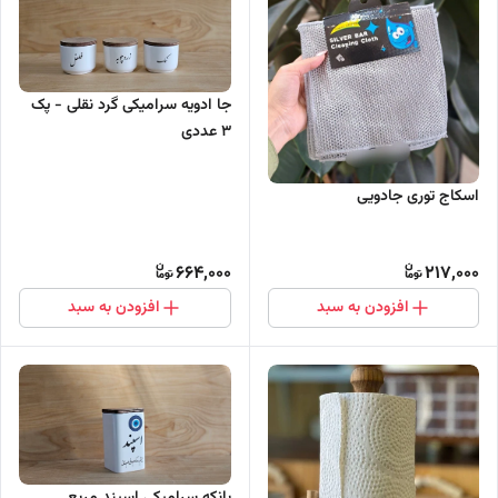
جا ادویه سرامیکی گرد نقلی - پک
3 عددی
اسکاج توری جادویی
664,000
217,000
افزودن به سبد
افزودن به سبد
بانکه سرامیکی اسپند مربع