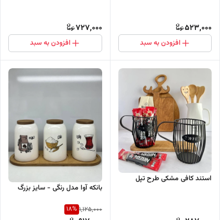
727,000
523,000
افزودن به سبد
افزودن به سبد
استند کافی مشکی طرح تپل
بانکه آوا مدل رنگی - سایز بزرگ
18
%
1,125,000